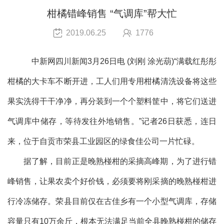
柑橘错峰销售 “气调库”帮大忙
2019.06.25
1776
中新网四川新闻3月26日电 (刘刚 涂光葫)“满载红彤彤
柑橘的大卡车不断开进，工人们用专用柑橘清洗设备将这些
果实洗得干干净净，再分装到一个个塑料筐中，将它们送进
气调库中储存，等待发往外地销售。”记者26日获悉，连日
来，位于自贡市荣县工业园区的绿食佳公司一片忙碌。
据了解，目前正是晚熟椪柑的采摘高峰期，为了进行错
峰销售，让果农卖个好价钱，必须要将刚采摘的晚熟椪柑进
行冷冻储存。荣县目前仅在古佳乡有一个小型气调库，存储
容量只有10万余斤，根本无法满足当前全县晚熟椪柑的储存